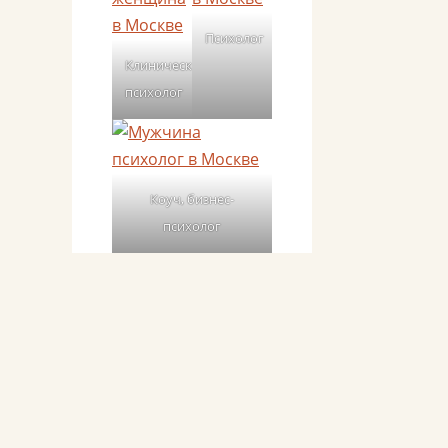
Психолог
Клинический
психолог
Коуч, бизнес-
психолог