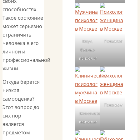
своих
способностях.
Такое состояние
может серьезно
ограничить
Коуч,
Психолог
человека в его
бизнес-
личной и
психолог
профессиональной
жизни.
Откуда берется
низкая
самооценка?
Психолог
Этот вопрос до
Клинический
сих пор
психолог
является
предметом